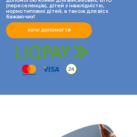
допомогою коней для військових, ВПО
(переселенців), дітей з інвалідністю,
нормотипових дітей, а також для вісх
бажаючих!
ХОЧУ ДОПОМОГТИ