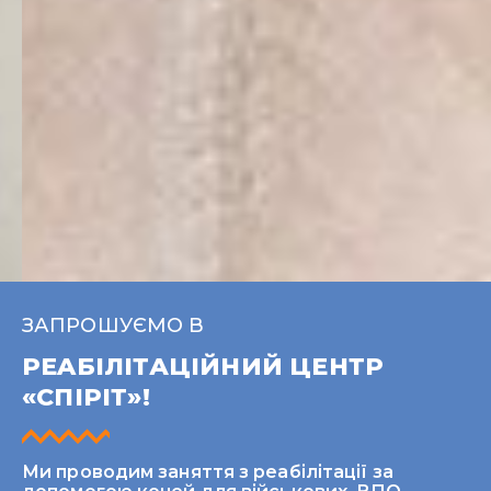
ЗАПРОШУЄМО В
РEAБІЛІТАЦІЙНИЙ ЦЕНТР
«СПІРІТ»!
Ми проводим заняття з реабілітації за