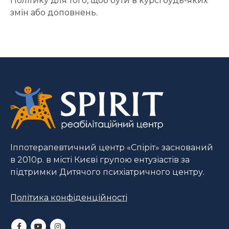
Політику для того, щоб бути в курсі будь-яких
змін або доповнень.
Іппотерапевтичний центр «Спіріт» заснований
в 2010р. в місті Києві групою ентузіастів за
підтримки Дитячого психіатричного центру.
Політика конфіденційності