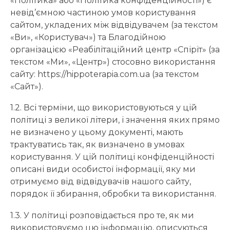
«Політика» або «Політика конфіденційності») є
невід’ємною частиною умов користування
сайтом, укладених між відвідувачем (за текстом
«Ви», «Користувач») та Благодійною
організацією «Реабілітаційний центр «Спіріт» (за
текстом «Ми», «Центр») стосовно використання
сайту: https://hippoterapia.com.ua (за текстом
«Сайт»).
1.2. Всі терміни, що використовуються у цій
політиці з великої літери, і значення яких прямо
не визначено у цьому документі, мають
трактуватись так, як визначено в умовах
користування. У цій політиці конфіденційності
описані види особистої інформації, яку ми
отримуємо від відвідувачів нашого сайту,
порядок її збирання, обробки та використання.
1.3. У політиці розповідається про те, як ми
використовуємо цю інформацію, описуються