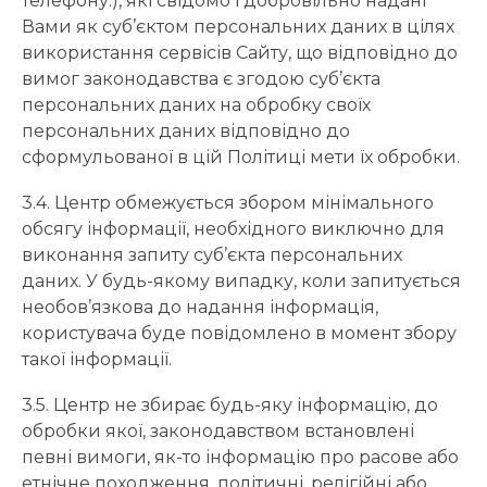
телефону.), які свідомо і добровільно надані
Вами як суб’єктом персональних даних в цілях
використання сервісів Сайту, що відповідно до
вимог законодавства є згодою суб’єкта
персональних даних на обробку своїх
персональних даних відповідно до
сформульованої в цій Політиці мети їх обробки.
3.4. Центр обмежується збором мінімального
обсягу інформації, необхідного виключно для
виконання запиту суб’єкта персональних
даних. У будь-якому випадку, коли запитується
необов’язкова до надання інформація,
користувача буде повідомлено в момент збору
такої інформації.
3.5. Центр не збирає будь-яку інформацію, до
обробки якої, законодавством встановлені
певні вимоги, як-то інформацію про расове або
етнічне походження, політичні, релігійні або