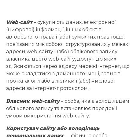
Web-сайт
– сукупність даних, електронної
(цифрової) інформації, інших об’єктів
авторського права і (або) суміжних прав тощо,
пов’язаних між собою і структурованих у межах
адреси web-сайту і (або) облікового запису
власника цього web-сайту, доступ до яких
здійснюється через адресу мережі інтернет, що
може складатися з доменного імені, записів
про каталоги або виклики і (або) числової
адреси за інтернет-протоколом.
Власник web-сайту
– особа, яка є володільцем
облікового запису та встановлює порядок і
умови використання web-сайту.
Користувач сайту або володілець
персональних даних
— фізична особа,