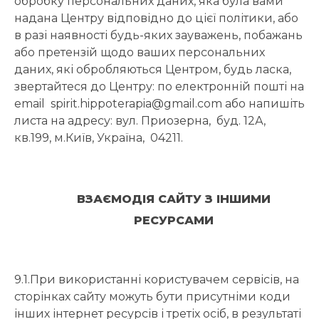
обробку персональних даних, яка була вами
надана Центру відповідно до цієї політики, або
в разі наявності будь-яких зауважень, побажань
або претензій щодо ваших персональних
даних, які обробляються Центром, будь ласка,
звертайтеся до Центру: по електронній пошті на
email spirit.hippoterapia@gmail.com або напишіть
листа на адресу: вул. Приозерна, буд. 12А,
кв.199, м.Київ, Україна, 04211.
ВЗАЄМОДІЯ САЙТУ З ІНШИМИ
РЕСУРСАМИ
9.1.При використанні користувачем сервісів, на
сторінках сайту можуть бути присутніми коди
інших інтернет ресурсів і третіх осіб, в результаті