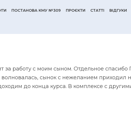
УГИ
ПОСТАНОВА КМУ №309
ПРОЄКТИ
СТАТТІ
ВІДГУКИ
 за работу с моим сыном. Отдельное спасибо Г
ь волновалась, сынок с нежеланием приходил н
оходим до конца курса. В комплексе с другим